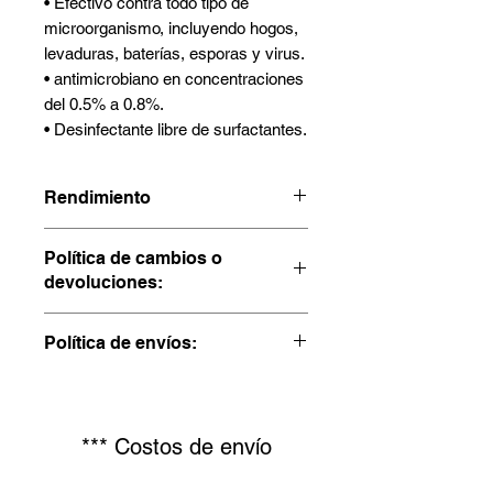
• Efectivo contra todo tipo de
microorganismo, incluyendo hogos,
levaduras, baterías, esporas y virus.
• antimicrobiano en concentraciones
del 0.5% a 0.8%.
• Desinfectante libre de surfactantes.
Rendimiento
Dilución 5 mL x Litro , tiempo de
Política de cambios o
contacto 10minutos
devoluciones:
La devolución de un pedido se debe
Política de envíos:
hacer garantizando el contenido del
producto.
3 a 6 días hábiles despúes de
Si el producto fue abierto o no; el
confirmado el pago.
empaque debe ser el original y debe
estar en buenas condiciones, es decir
*** Costos de envío
sin daño, alteraciones e incluir todas
sus partes.