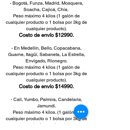
- Bogotá, Funza, Madrid, Mosquera,
Se debe comunicar al teléfono 300
Soacha, Cajicá, Chía.
6186052 o al correo
Peso máximo 4 kilos (1 galón de
atencionalcliente@asenix.com.co
cualquier producto o 1 bolsa por 3kg de
para coordinar los tiempos
cualquier producto).
necesarios para la devolución y el
Costo de envío $12990.
mecanismo.
El dinero se puede acreditar para el
cambio por otro producto o se puede
- En Medellín, Bello, Copacabana,
solicitar la devolución total o parcial
Guarne, Itagüí, Sabaneta, La Estrella,
del mismo.
Envigado, Rionegro.
Se aceptan devoluciones máximo 3
Peso máximo 4 kilos (1 galón de
días después de recibir el producto.
cualquier producto o 1 bolsa por 3kg de
Al recibir el producto verifique el
cualquier producto).
estado del empaque y verifique que
Costo de envío $14990.
no se presenten fugas del contenido,
si hay alguna alteración no reciba el
- Cali, Yumbo, Palmira, Candelaria,
producto y repórtelo inmediatamente
Jamundí.
al teléfono 300 6186052 o al correo
Peso máximo 4 kilos. (1 galón de
atencionalcliente@asenix.com.co.
cualquier producto o 1 bolsa por 3kg de
cualquier producto).