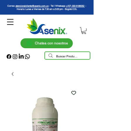
Correo:
atencionalcliente@asenix.com.co
- Tel / Whatsapp
+(57) 300 6186052
-
Horario: Lunes a Viernes de 7:30 am a 5:00 pm - Bogotá COL
Chatea con nosotros