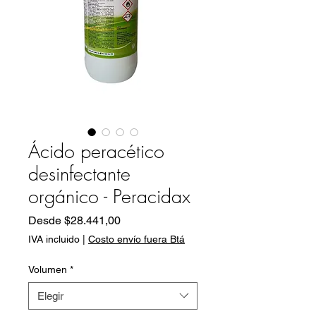
Ácido peracético
desinfectante
orgánico - Peracidax
Precio
Desde
$28.441,00
de
IVA incluido
|
Costo envío fuera Btá
oferta
Volumen
*
Elegir