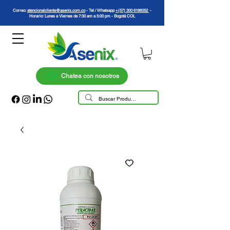
Correo:
atencionalcliente@asenix.com.co
- Tel / Whatsapp
+(57) 300 6186052
-
Horario: Lunes a Viernes de 7:30 am a 5:00 pm - Bogotá COL
Chatea con nosotros