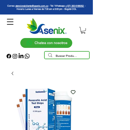
Correo:
atencionalcliente@asenix.com.co
- Tel / Whatsapp
+(57) 300 6186052
-
Horario: Lunes a Viernes de 7:30 am a 5:00 pm - Bogotá COL
Chatea con nosotros