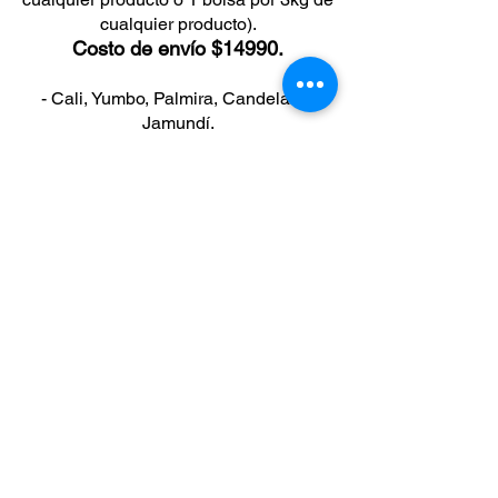
cualquier producto).
Costo de envío $14990.
- Cali, Yumbo, Palmira, Candelaria,
Jamundí.
Peso máximo 4 kilos. (1 galón de
cualquier producto o 1 bolsa por 3kg de
cualquier producto).
Costo de envío $14990.
- A nivel nacional.
Peso máximo 4 kilos. (1 galón de
cualquier producto o 1 bolsa por 3kg de
cualquier producto).
Costo de envío $19990.
Te puede