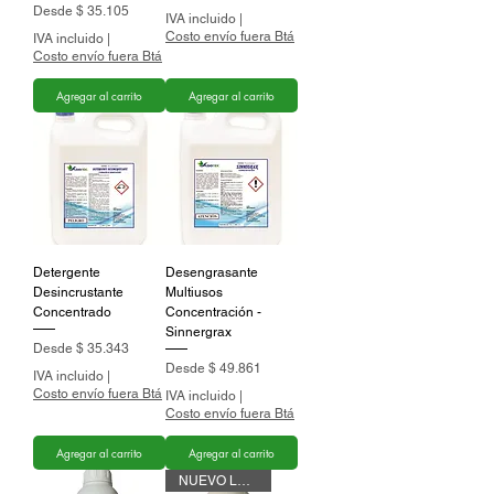
Precio de oferta
Desde
$ 35.105
IVA incluido
|
Costo envío fuera Btá
IVA incluido
|
Costo envío fuera Btá
Agregar al carrito
Agregar al carrito
Detergente
Desengrasante
Desincrustante
Multiusos
Concentrado
Concentración -
Sinnergrax
Precio de oferta
Desde
$ 35.343
Precio de oferta
Desde
$ 49.861
IVA incluido
|
Costo envío fuera Btá
IVA incluido
|
Costo envío fuera Btá
Agregar al carrito
Agregar al carrito
NUEVO LANZAMIENTO