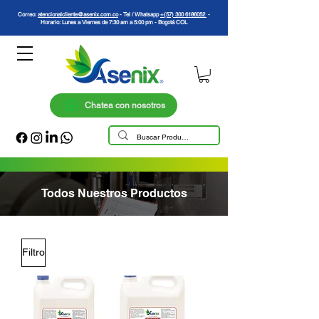
Correo:
atencionalcliente@asenix.com.co
- Tel / Whatsapp
+(57) 300 6186052
-
Horario: Lunes a Viernes de 7:30 am a 5:00 pm - Bogotá COL
Chatea con nosotros
Todos Nuestros Productos
Filtro