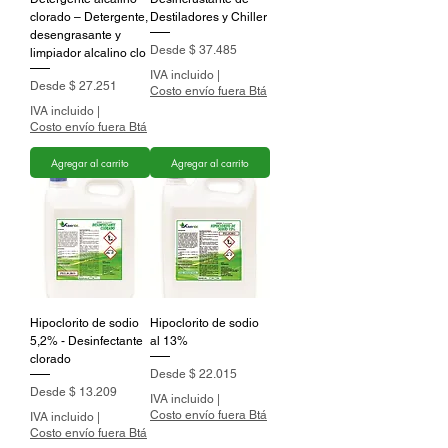
clorado – Detergente,
Destiladores y Chiller
desengrasante y
Precio de oferta
Desde
$ 37.485
limpiador alcalino clo
IVA incluido
|
Precio de oferta
Desde
$ 27.251
Costo envío fuera Btá
IVA incluido
|
Costo envío fuera Btá
Agregar al carrito
Agregar al carrito
Hipoclorito de sodio
Hipoclorito de sodio
5,2% - Desinfectante
al 13%
clorado
Precio de oferta
Desde
$ 22.015
Precio de oferta
Desde
$ 13.209
IVA incluido
|
Costo envío fuera Btá
IVA incluido
|
Costo envío fuera Btá