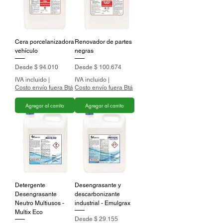
Cera porcelanizadora
Renovador de partes
vehículo
negras
Precio de oferta
Precio de oferta
Desde
$ 94.010
Desde
$ 100.674
IVA incluido
|
IVA incluido
|
Costo envío fuera Btá
Costo envío fuera Btá
Agregar al carrito
Agregar al carrito
Detergente
Desengrasante y
Desengrasante
descarbonizante
Neutro Multiusos -
industrial - Emulgrax
Multix Eco
Precio de oferta
Desde
$ 29.155