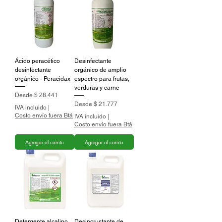
Ácido peracético
Desinfectante
desinfectante
orgánico de amplio
orgánico - Peracidax
espectro para frutas,
verduras y carne
Precio de oferta
Desde
$ 28.441
Precio de oferta
Desde
$ 21.777
IVA incluido
|
Costo envío fuera Btá
IVA incluido
|
Costo envío fuera Btá
Agregar al carrito
Agregar al carrito
Detergente alcalino
Desincrustante de